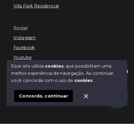
Villa Park Residencial
Social
Instagram
Facebook
Youtube
Esse site utiliza
cookies
, que possibilitam uma
melhor experiência de navegação.
Ao continuar,
Olá! Estamos disponíveis para te ajudar.
você concorda com o uso de
cookies
.
© Copyright 2026 - Sibele Imóveis - Todos os direitos
reservados
Concordo, continuar
SITE PARA IMOBILIARIA
Início
Histórico
Favoritos