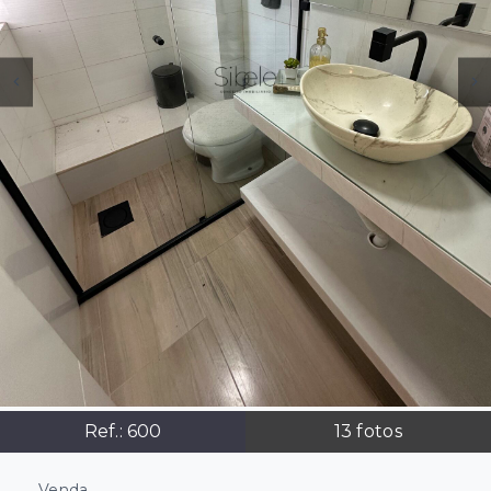
Ref.:
600
13
fotos
Venda